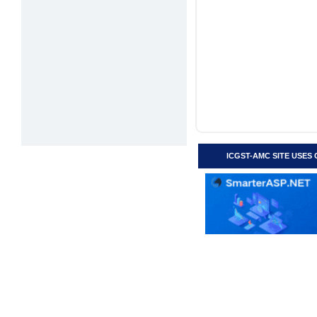
ICGST-AMC SITE USES